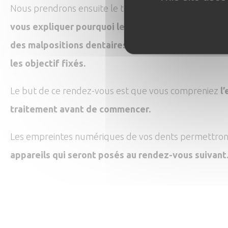
Nous prendrons ensuite le temps de regarder ensem
vous expliquer pourquoi le traitement est nécessa
des malpositions dentaires et quelle technique pe
les objectif fixés.
Le but de ce rendez-vous est que vous compreniez
l
traitement avant de commencer.
Les empreintes numériques de vos dents permettront
appareils qui seront posés au rendez-vous suivant