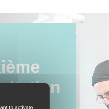
ième
ultation
lan
ant to activate