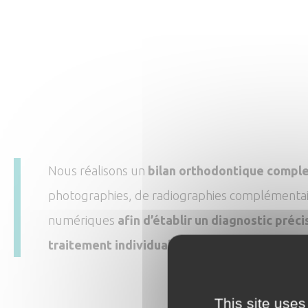
Nous réalisons un
bilan orthodontique compl
photographies, de radiographies complémentai
numériques
afin d’établir un diagnostic préci
traitement individualisé.
This site uses