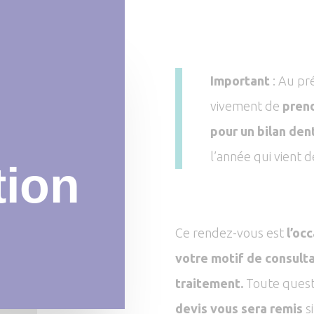
Important
: Au pr
vivement de
prend
pour un bilan den
l’année qui vient d
tion
Ce rendez-vous est
l’oc
votre motif de consulta
traitement.
Toute questi
devis vous sera remis
si