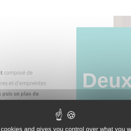
Deux
et
composé de
res et d’empreintes
s puis un plan de
cons
de bi
 cookies and gives you control over what you w