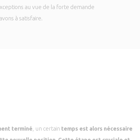
exceptions au vue de la forte demande
vons à satisfaire.
ment terminé
, un certain
temps est alors nécessaire
tte nouvelle position
.
Cette étape est cruciale et