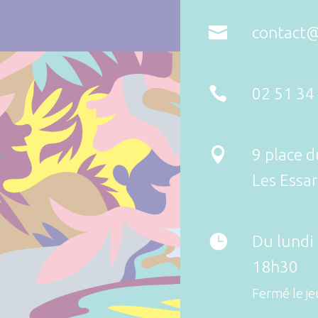

contact@

02 51 34

9 place 
Les Essar

Du lundi
18h30
Fermé le je