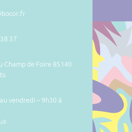
bocor.fr
 38 37
du Champ de Foire 85140
ts
 au vendredi – 9h30 à
udi