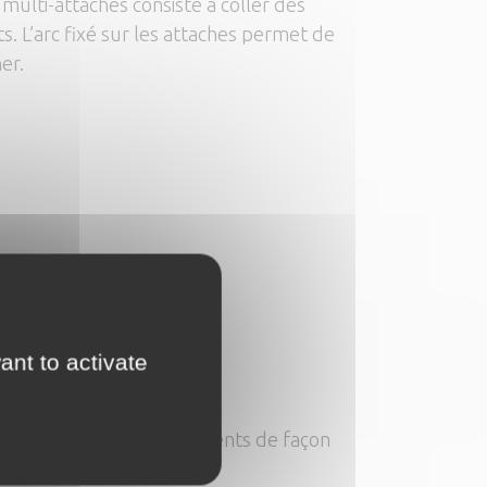
multi-attaches consiste à coller des
s. L’arc fixé sur les attaches permet de
er.
ant to activate
isible
acer progressivement les dents de façon
lliques.