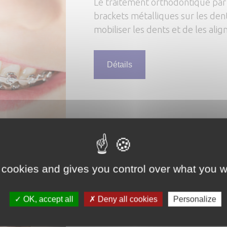
Le traitement orthodontique par 
brackets métalliques sur les dent
mobiliser les dents et de les align
Détails
 cookies and gives you control over what you w
L’orthodontie inv
OK, accept all
Deny all cookies
Personalize
À tout âge, il est possible dépl
discrète, sans bagues ni fils méta