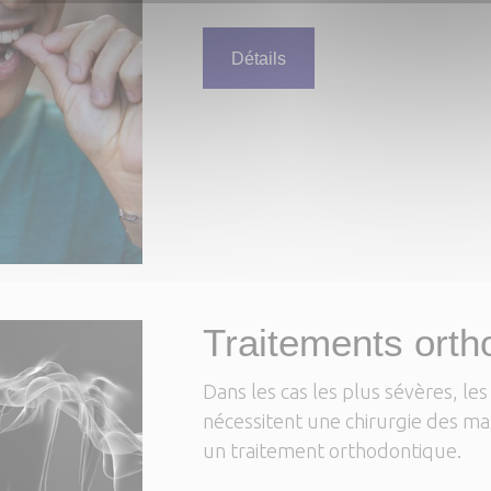
Détails
Traitements orth
Dans les cas les plus sévères, le
nécessitent une chirurgie des max
un traitement orthodontique.