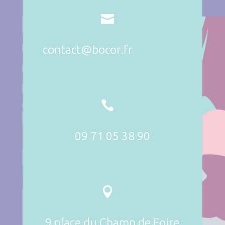

contact@bocor.fr

09 71 05 38 90

9 place du Champ de Foire