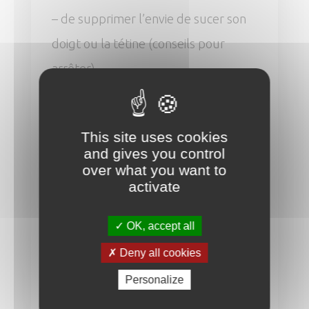
– de supprimer l’envie de sucer son
doigt ou la tétine (conseils pour
arrêter)
– d’élargir le palais si nécessaire à
l’aide d’appareils simples fixes ou
This site uses cookies
and gives you control
amovibles
over what you want to
activate
– d’améliorer les fonctions orales et
nasales à l’aide d’une gouttière
OK, accept all
d’éducation fonctionnelle
Deny all cookies
(ventilation, déglutition, mastication,
Personalize
phonation)