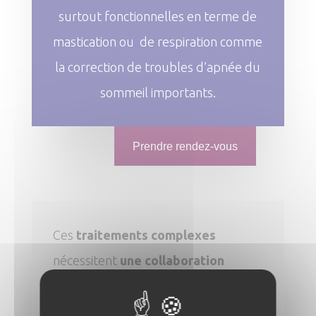
surtout fonctionnelles en terme de
mastication ou de respiration comme
la correction de troubles d’apnée du
sommeil importants.
Prendre rendez-vous
Ces
traitements complexes
nécessitent
une collaboration
étroite entre orthodontiste et
chirurgien maxillo-facial
.